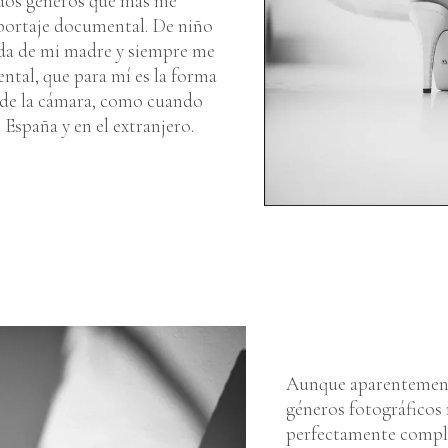
s dos géneros que más me
eportaje documental. De niño
oda de mi madre y siempre me
ntal, que para mí es la forma
s de la cámara, como cuando
spaña y en el extranjero.
Aunque aparentement
géneros fotográficos 
perfectamente comple