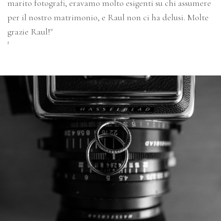
marito fotografi, eravamo molto esigenti su chi assumere
per il nostro matrimonio, e Raul non ci ha delusi. Molte
grazie Raul!"
'